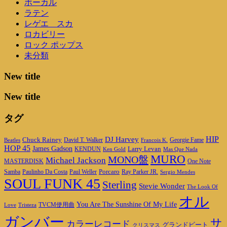
ボーカル
ラテン
レゲエ スカ
ロカビリー
ロック ポップス
未分類
New title
New title
タグ
DJ Harvey
HIP
Chuck Rainey
Georgie Fame
Beatles
David T. Walker
Francois K.
HOP 45
James Gadson
Larry Levan
KENDUN
Ken Gold
Mas Que Nada
MURO
MONO盤
Michael Jackson
MASTERDISK
One Note
Porcaro
Ray Parker JR.
Samba
Paulinho Da Costa
Paul Weller
Sergio Mendes
SOUL FUNK 45
Sterling
Stevie Wonder
The Look Of
オル
You Are The Sunshine Of My Life
TVCM使用曲
Love
Tristeza
ガンバー
サ
カラーレコード
グランドビート
クリスマス