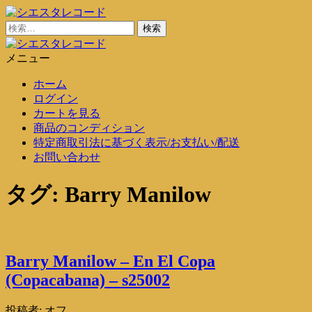
コ
ン
検
シエスタレコード
中古レコード通販
テ
索:
ン
メニュー
シエスタレコード
中古レコード通販
ツ
ホーム
に
ログイン
ス
カートを見る
キ
商品のコンディション
ッ
特定商取引法に基づく表示/お支払い/配送
プ
お問い合わせ
タグ:
Barry Manilow
Barry Manilow – En El Copa
(Copacabana) – s25002
投稿者:
オフ