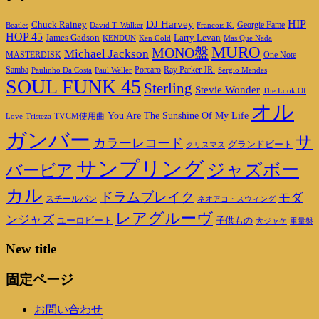
HIP
DJ Harvey
Chuck Rainey
Georgie Fame
Beatles
David T. Walker
Francois K.
HOP 45
James Gadson
Larry Levan
KENDUN
Ken Gold
Mas Que Nada
MURO
MONO盤
Michael Jackson
MASTERDISK
One Note
Porcaro
Ray Parker JR.
Samba
Paulinho Da Costa
Paul Weller
Sergio Mendes
SOUL FUNK 45
Sterling
Stevie Wonder
The Look Of
オル
You Are The Sunshine Of My Life
TVCM使用曲
Love
Tristeza
ガンバー
サ
カラーレコード
グランドビート
クリスマス
サンプリング
ジャズボー
バービア
カル
ドラムブレイク
モダ
スチールパン
ネオアコ・スウィング
レアグルーヴ
ンジャズ
ユーロビート
子供もの
重量盤
犬ジャケ
New title
固定ページ
お問い合わせ