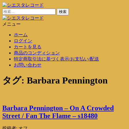
コ
ン
検
シエスタレコード
中古レコード通販
テ
索:
ン
メニュー
シエスタレコード
中古レコード通販
ツ
ホーム
に
ログイン
ス
カートを見る
キ
商品のコンディション
ッ
特定商取引法に基づく表示/お支払い/配送
プ
お問い合わせ
タグ:
Barbara Pennington
Barbara Pennington – On A Crowded
Street / Fan The Flame – s18480
投稿者:
オフ