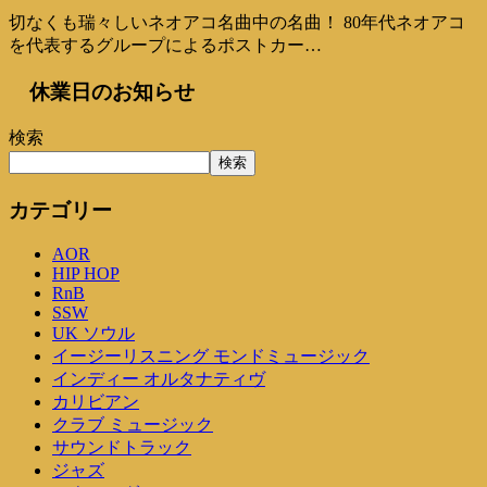
切なくも瑞々しいネオアコ名曲中の名曲！ 80年代ネオアコ
を代表するグループによるポストカー…
休業日のお知らせ
検索
検索
カテゴリー
AOR
HIP HOP
RnB
SSW
UK ソウル
イージーリスニング モンドミュージック
インディー オルタナティヴ
カリビアン
クラブ ミュージック
サウンドトラック
ジャズ