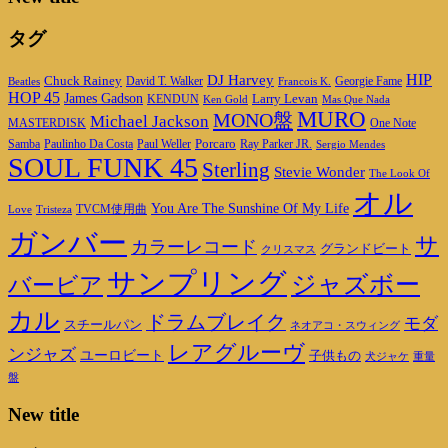
タグ
DJ Harvey
HIP
Chuck Rainey
Georgie Fame
Beatles
David T. Walker
Francois K.
HOP 45
James Gadson
Larry Levan
KENDUN
Ken Gold
Mas Que Nada
MURO
MONO盤
Michael Jackson
MASTERDISK
One Note
Porcaro
Ray Parker JR.
Samba
Paulinho Da Costa
Paul Weller
Sergio Mendes
SOUL FUNK 45
Sterling
Stevie Wonder
The Look Of
オル
You Are The Sunshine Of My Life
TVCM使用曲
Love
Tristeza
ガンバー
サ
カラーレコード
グランドビート
クリスマス
サンプリング
ジャズボー
バービア
カル
ドラムブレイク
モダ
スチールパン
ネオアコ・スウィング
レアグルーヴ
ンジャズ
ユーロビート
子供もの
重量
犬ジャケ
盤
New title