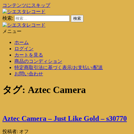
コンテンツにスキップ
検索:
シエスタレコード
中古レコード通販
メニュー
シエスタレコード
中古レコード通販
ホーム
ログイン
カートを見る
商品のコンディション
特定商取引法に基づく表示/お支払い/配送
お問い合わせ
タグ:
Aztec Camera
Aztec Camera – Just Like Gold – s30770
投稿者:
オフ