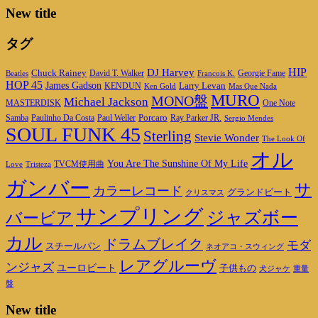
New title
タグ
DJ Harvey
HIP
Chuck Rainey
Georgie Fame
Beatles
David T. Walker
Francois K.
HOP 45
James Gadson
Larry Levan
KENDUN
Ken Gold
Mas Que Nada
MURO
MONO盤
Michael Jackson
MASTERDISK
One Note
Porcaro
Ray Parker JR.
Samba
Paulinho Da Costa
Paul Weller
Sergio Mendes
SOUL FUNK 45
Sterling
Stevie Wonder
The Look Of
オル
You Are The Sunshine Of My Life
TVCM使用曲
Love
Tristeza
ガンバー
サ
カラーレコード
グランドビート
クリスマス
サンプリング
ジャズボー
バービア
カル
ドラムブレイク
モダ
スチールパン
ネオアコ・スウィング
レアグルーヴ
ンジャズ
ユーロビート
子供もの
重量
犬ジャケ
盤
New title