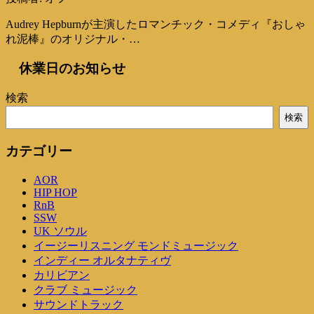
Audrey Hepburnが主演したロマンチック・コメディ『おしゃ
れ泥棒』のオリジナル・…
休業日のお知らせ
検索
検索
カテゴリー
AOR
HIP HOP
RnB
SSW
UK ソウル
イージーリスニング モンドミュージック
インディー オルタナティヴ
カリビアン
クラブ ミュージック
サウンドトラック