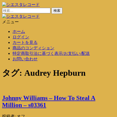
コ
ン
検
シエスタレコード
中古レコード通販
テ
索:
ン
メニュー
シエスタレコード
中古レコード通販
ツ
ホーム
に
ログイン
ス
カートを見る
キ
商品のコンディション
ッ
特定商取引法に基づく表示/お支払い/配送
プ
お問い合わせ
タグ:
Audrey Hepburn
Johnny Williams – How To Steal A
Million – s03361
投稿者:
オフ