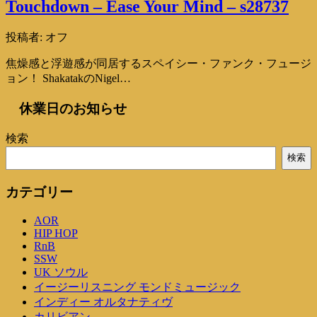
Touchdown – Ease Your Mind – s28737
投稿者:
オフ
焦燥感と浮遊感が同居するスペイシー・ファンク・フュージ
ョン！ ShakatakのNigel…
休業日のお知らせ
検索
検索
カテゴリー
AOR
HIP HOP
RnB
SSW
UK ソウル
イージーリスニング モンドミュージック
インディー オルタナティヴ
カリビアン