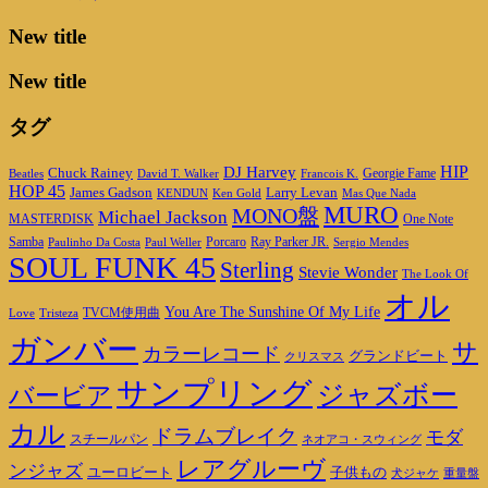
New title
New title
タグ
HIP
DJ Harvey
Chuck Rainey
Georgie Fame
Beatles
David T. Walker
Francois K.
HOP 45
James Gadson
Larry Levan
KENDUN
Ken Gold
Mas Que Nada
MURO
MONO盤
Michael Jackson
MASTERDISK
One Note
Porcaro
Ray Parker JR.
Samba
Paulinho Da Costa
Paul Weller
Sergio Mendes
SOUL FUNK 45
Sterling
Stevie Wonder
The Look Of
オル
You Are The Sunshine Of My Life
TVCM使用曲
Love
Tristeza
ガンバー
サ
カラーレコード
グランドビート
クリスマス
サンプリング
ジャズボー
バービア
カル
ドラムブレイク
モダ
スチールパン
ネオアコ・スウィング
レアグルーヴ
ンジャズ
ユーロビート
子供もの
重量盤
犬ジャケ