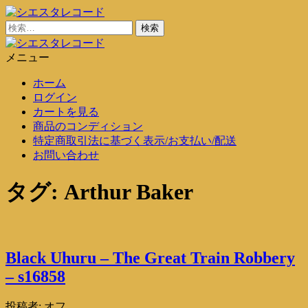
コ
ン
検
シエスタレコード
中古レコード通販
テ
索:
ン
メニュー
シエスタレコード
中古レコード通販
ツ
ホーム
に
ログイン
ス
カートを見る
キ
商品のコンディション
ッ
特定商取引法に基づく表示/お支払い/配送
プ
お問い合わせ
タグ:
Arthur Baker
Black Uhuru – The Great Train Robbery
– s16858
投稿者:
オフ