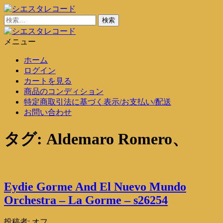
コ
ン
検
シエスタレコード
中古レコード通販
テ
索:
ン
メニュー
シエスタレコード
中古レコード通販
ツ
ホーム
に
ログイン
ス
カートを見る
キ
商品のコンディション
ッ
特定商取引法に基づく表示/お支払い/配送
プ
お問い合わせ
タグ:
Aldemaro Romero、
Eydie Gorme And El Nuevo Mundo
Orchestra – La Gorme – s26254
投稿者:
オフ