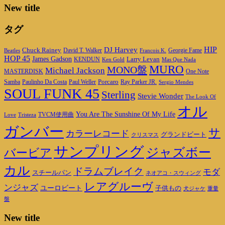
New title
タグ
DJ Harvey
HIP
Chuck Rainey
Georgie Fame
Beatles
David T. Walker
Francois K.
HOP 45
James Gadson
Larry Levan
KENDUN
Ken Gold
Mas Que Nada
MURO
MONO盤
Michael Jackson
MASTERDISK
One Note
Porcaro
Ray Parker JR.
Samba
Paulinho Da Costa
Paul Weller
Sergio Mendes
SOUL FUNK 45
Sterling
Stevie Wonder
The Look Of
オル
You Are The Sunshine Of My Life
TVCM使用曲
Love
Tristeza
ガンバー
サ
カラーレコード
グランドビート
クリスマス
サンプリング
ジャズボー
バービア
カル
ドラムブレイク
モダ
スチールパン
ネオアコ・スウィング
レアグルーヴ
ンジャズ
ユーロビート
子供もの
重量
犬ジャケ
盤
New title