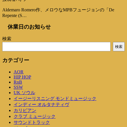
Aldemaro Romero作、メロウなMPBフュージョンの「De
Repente (S…
休業日のお知らせ
検索
検索
カテゴリー
AOR
HIP HOP
RnB
SSW
UK ソウル
イージーリスニング モンドミュージック
インディー オルタナティヴ
カリビアン
クラブ ミュージック
サウンドトラック