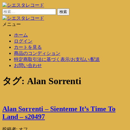
コ
ン
検
シエスタレコード
中古レコード通販
テ
索:
ン
メニュー
シエスタレコード
中古レコード通販
ツ
ホーム
に
ログイン
ス
カートを見る
キ
商品のコンディション
ッ
特定商取引法に基づく表示/お支払い/配送
プ
お問い合わせ
タグ:
Alan Sorrenti
Alan Sorrenti – Sienteme It’s Time To
Land – s20497
投稿者:
オフ