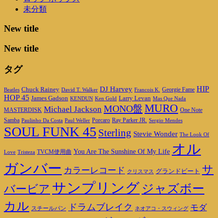
未分類
New title
New title
タグ
HIP
DJ Harvey
Chuck Rainey
Georgie Fame
Beatles
David T. Walker
Francois K.
HOP 45
James Gadson
Larry Levan
KENDUN
Ken Gold
Mas Que Nada
MURO
MONO盤
Michael Jackson
MASTERDISK
One Note
Porcaro
Ray Parker JR.
Samba
Paulinho Da Costa
Paul Weller
Sergio Mendes
SOUL FUNK 45
Sterling
Stevie Wonder
The Look Of
オル
You Are The Sunshine Of My Life
TVCM使用曲
Love
Tristeza
ガンバー
サ
カラーレコード
グランドビート
クリスマス
サンプリング
ジャズボー
バービア
カル
ドラムブレイク
モダ
スチールパン
ネオアコ・スウィング