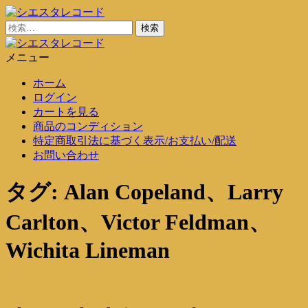
コ
ン
検
シエスタレコード
中古レコード通販
テ
索:
ン
メニュー
シエスタレコード
中古レコード通販
ツ
ホーム
に
ログイン
ス
カートを見る
キ
商品のコンディション
ッ
特定商取引法に基づく表示/お支払い/配送
プ
お問い合わせ
タグ:
Alan Copeland、Larry
Carlton、Victor Feldman、
Wichita Lineman