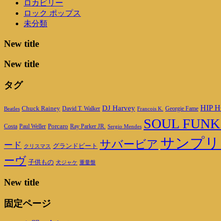
ロカビリー
ロック ポップス
未分類
New title
New title
タグ
DJ Harvey
HIP H
Chuck Rainey
Georgie Fame
Beatles
David T. Walker
Francois K.
SOUL FUNK
Porcaro
Ray Parker JR.
Costa
Paul Weller
Sergio Mendes
サンプリ
サバービア
ード
グランドビート
クリスマス
ーヴ
子供もの
重量盤
犬ジャケ
New title
固定ページ