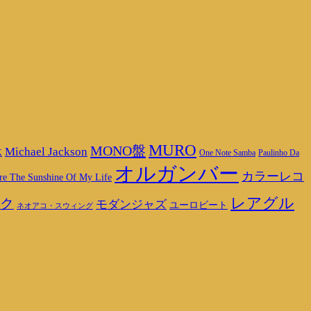
MURO
MONO盤
Michael Jackson
K
One Note Samba
Paulinho Da
オルガンバー
カラーレコ
re The Sunshine Of My Life
レアグル
ク
モダンジャズ
ユーロビート
ネオアコ・スウィング