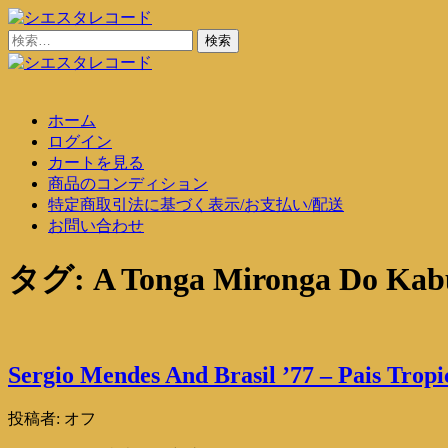
コ
ン
検
シエスタレコード
中古レコード通販
テ
索:
ン
シエスタレコード
中古レコード通販
ツ
ホーム
に
ログイン
ス
カートを見る
キ
商品のコンディション
ッ
特定商取引法に基づく表示/お支払い/配送
プ
お問い合わせ
タグ:
A Tonga Mironga Do Kab
Sergio Mendes And Brasil ’77 – Pais Tropi
投稿者:
オフ