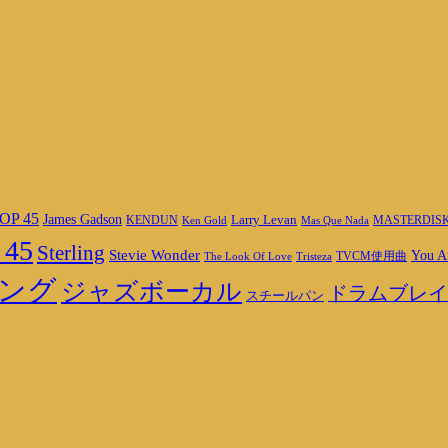
OP 45
James Gadson
Larry Levan
MASTERDIS
KENDUN
Ken Gold
Mas Que Nada
 45
Sterling
Stevie Wonder
You A
TVCM使用曲
The Look Of Love
Tristeza
ング
ジャズボーカル
ドラムブレイ
スチールパン