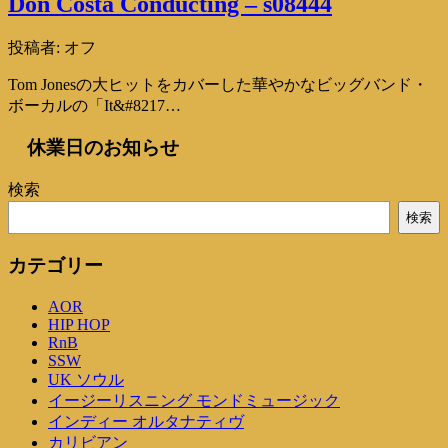
Don Costa Conducting – s08444
投稿者:
オフ
Tom Jonesの大ヒットをカバーした華やかなビッグバンド・
ボーカルの「It&#8217…
休業日のお知らせ
検索
検索
カテゴリー
AOR
HIP HOP
RnB
SSW
UK ソウル
イージーリスニング モンドミュージック
インディー オルタナティヴ
カリビアン