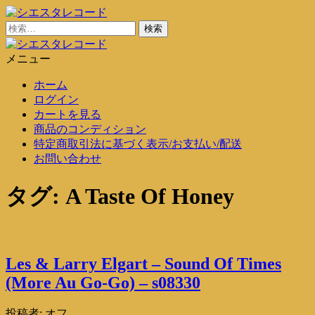
コ
ン
検
シエスタレコード
中古レコード通販
テ
索:
ン
メニュー
シエスタレコード
中古レコード通販
ツ
ホーム
に
ログイン
ス
カートを見る
キ
商品のコンディション
ッ
特定商取引法に基づく表示/お支払い/配送
プ
お問い合わせ
タグ:
A Taste Of Honey
Les & Larry Elgart – Sound Of Times
(More Au Go-Go) – s08330
投稿者:
オフ