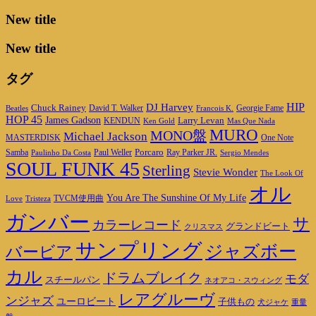
New title
New title
タグ
DJ Harvey
HIP
Chuck Rainey
Georgie Fame
Beatles
David T. Walker
Francois K.
HOP 45
James Gadson
Larry Levan
KENDUN
Ken Gold
Mas Que Nada
MURO
MONO盤
Michael Jackson
MASTERDISK
One Note
Porcaro
Ray Parker JR.
Samba
Paulinho Da Costa
Paul Weller
Sergio Mendes
SOUL FUNK 45
Sterling
Stevie Wonder
The Look Of
オル
You Are The Sunshine Of My Life
TVCM使用曲
Love
Tristeza
ガンバー
サ
カラーレコード
グランドビート
クリスマス
サンプリング
ジャズボー
バービア
カル
ドラムブレイク
モダ
スチールパン
ネオアコ・スウィング
レアグルーヴ
ンジャズ
ユーロビート
子供もの
重量
犬ジャケ