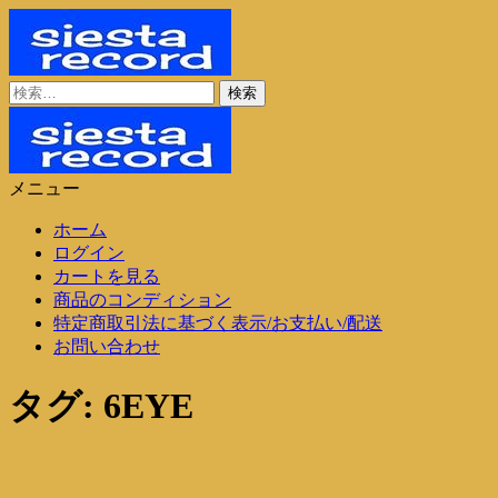
コ
ン
テ
ン
検
シエスタレコード
中古レコード通販
ツ
索:
に
ス
キ
メニュー
ッ
シエスタレコード
中古レコード通販
プ
ホーム
ログイン
カートを見る
商品のコンディション
特定商取引法に基づく表示/お支払い/配送
お問い合わせ
タグ:
6EYE