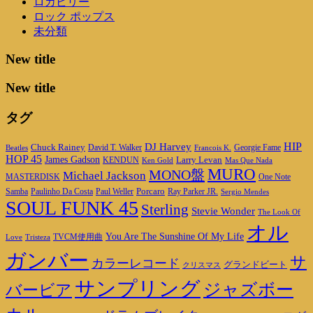
ロカビリー
ロック ポップス
未分類
New title
New title
タグ
DJ Harvey
HIP
Chuck Rainey
Georgie Fame
Beatles
David T. Walker
Francois K.
HOP 45
James Gadson
Larry Levan
KENDUN
Ken Gold
Mas Que Nada
MURO
MONO盤
Michael Jackson
MASTERDISK
One Note
Porcaro
Ray Parker JR.
Samba
Paulinho Da Costa
Paul Weller
Sergio Mendes
SOUL FUNK 45
Sterling
Stevie Wonder
The Look Of
オル
You Are The Sunshine Of My Life
TVCM使用曲
Love
Tristeza
ガンバー
サ
カラーレコード
グランドビート
クリスマス
サンプリング
ジャズボー
バービア