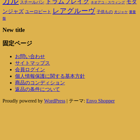
カル
ドラムブレイク
モダ
スチールパン
ネオアコ・スウィング
レアグルーヴ
ンジャズ
ユーロビート
子供もの
重量
犬ジャケ
盤
New title
固定ページ
お問い合わせ
サイトマップス
会員ログイン
個人情報保護に関する基本方針
商品のコンディション
返品の条件について
Proudly powered by
WordPress
|
テーマ:
Envo Shopper