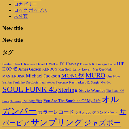
ロカビリー
ロック ポップス
未分類
New title
New title
タグ
DJ Harvey
HIP
Chuck Rainey
Georgie Fame
Beatles
David T. Walker
Francois K.
HOP 45
James Gadson
Larry Levan
KENDUN
Ken Gold
Mas Que Nada
MURO
MONO盤
Michael Jackson
MASTERDISK
One Note
Porcaro
Ray Parker JR.
Samba
Paulinho Da Costa
Paul Weller
Sergio Mendes
SOUL FUNK 45
Sterling
Stevie Wonder
The Look Of
オル
You Are The Sunshine Of My Life
TVCM使用曲
Love
Tristeza
ガンバー
サ
カラーレコード
グランドビート
クリスマス
サンプリング
ジャズボー
バービア