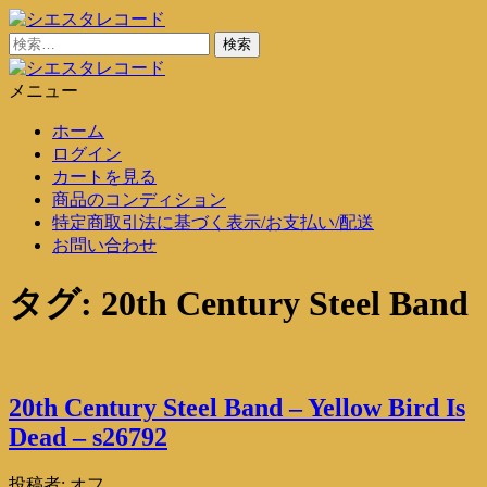
コ
ン
検
シエスタレコード
中古レコード通販
テ
索:
ン
メニュー
シエスタレコード
中古レコード通販
ツ
ホーム
に
ログイン
ス
カートを見る
キ
商品のコンディション
ッ
特定商取引法に基づく表示/お支払い/配送
プ
お問い合わせ
タグ:
20th Century Steel Band
20th Century Steel Band – Yellow Bird Is
Dead – s26792
投稿者:
オフ