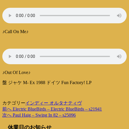
♪Call On Me♪
♪Out Of Love♪
盤 ジャケ M- Ex 1988 ドイツ Fun Factory! LP
カテゴリー
インディー オルタナティヴ
過
前へ
Electric BlueBirds – Electric BlueBirds – s21941
投
去
次
次へ
Paul Haig – Swing In 82 – s25096
稿
の
の
休業日のお知らせ
投
投