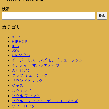
ナ
稿
稿
ビ
検索
ゲ
検索
ー
カテゴリー
シ
AOR
ョ
HIP HOP
ン
RnB
SSW
UK ソウル
イージーリスニング モンドミュージック
インディー オルタナティヴ
カリビアン
クラブ ミュージック
サウンドトラック
ジャズ
スウィング
ソウル ファンク
ソウル ファンク ディスコ ジャズ
ソフトロック