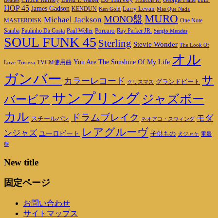
Georgie Fame
Beatles
David T. Walker
Francois K.
HOP 45
James Gadson
Larry Levan
KENDUN
Ken Gold
Mas Que Nada
MURO
MONO盤
Michael Jackson
MASTERDISK
One Note
Porcaro
Ray Parker JR.
Samba
Paulinho Da Costa
Paul Weller
Sergio Mendes
SOUL FUNK 45
Sterling
Stevie Wonder
The Look Of
オル
You Are The Sunshine Of My Life
TVCM使用曲
Love
Tristeza
ガンバー
サ
カラーレコード
グランドビート
クリスマス
サンプリング
ジャズボー
バービア
カル
ドラムブレイク
モダ
スチールパン
ネオアコ・スウィング
レアグルーヴ
ンジャズ
ユーロビート
子供もの
重量
犬ジャケ
盤
New title
固定ページ
お問い合わせ
サイトマップス