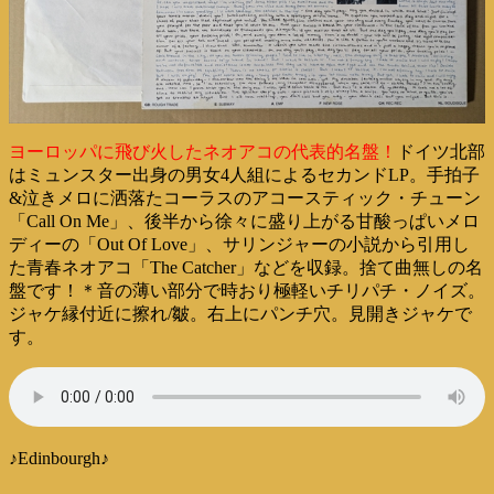
ヨーロッパに飛び火したネオアコの代表的名盤！
ドイツ北部
はミュンスター出身の男女4人組によるセカンドLP。手拍子
&泣きメロに洒落たコーラスのアコースティック・チューン
「Call On Me」、後半から徐々に盛り上がる甘酸っぱいメロ
ディーの「Out Of Love」、サリンジャーの小説から引用し
た青春ネオアコ「The Catcher」などを収録。捨て曲無しの名
盤です！＊音の薄い部分で時おり極軽いチリパチ・ノイズ。
ジャケ縁付近に擦れ/皺。右上にパンチ穴。見開きジャケで
す。
♪Edinbourgh♪