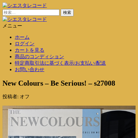
コ
ン
検
シエスタレコード
中古レコード通販
テ
索:
ン
メニュー
シエスタレコード
中古レコード通販
ツ
ホーム
に
ログイン
ス
カートを見る
キ
商品のコンディション
ッ
特定商取引法に基づく表示/お支払い/配送
プ
お問い合わせ
New Colours – Be Serious! – s27008
投稿者:
オフ