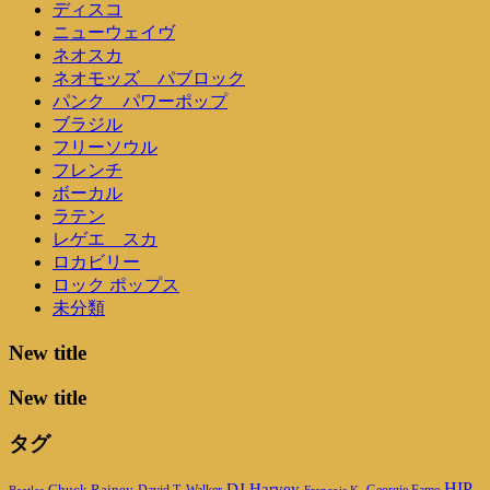
ディスコ
ニューウェイヴ
ネオスカ
ネオモッズ パブロック
パンク パワーポップ
ブラジル
フリーソウル
フレンチ
ボーカル
ラテン
レゲエ スカ
ロカビリー
ロック ポップス
未分類
New title
New title
タグ
DJ Harvey
HIP
Chuck Rainey