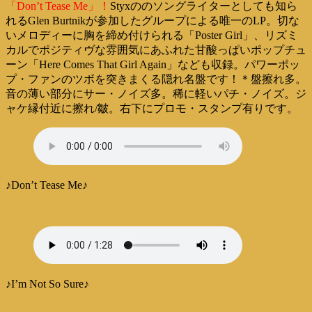
「Don’t Tease Me」！
Styxののソングライターとしても知ら
れるGlen Burtnikが参加したグループによる唯一のLP。切な
いメロディーに胸を締め付けられる「Poster Girl」、リズミ
カルでポジティヴな雰囲気にあふれた甘酸っぱいポップチュ
ーン「Here Comes That Girl Again」なども収録。パワーポッ
プ・ファンのツボを突きまくる隠れ名盤です！＊盤擦れ多。
音の薄い部分にサー・ノイズ多。稀に軽いパチ・ノイズ。ジ
ャケ縁付近に擦れ/皺。右下にプロモ・スタンプ有りです。
♪Don’t Tease Me♪
♪I’m Not So Sure♪