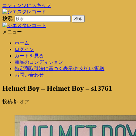
コンテンツにスキップ
検索:
シエスタレコード
中古レコード通販
メニュー
シエスタレコード
中古レコード通販
ホーム
ログイン
カートを見る
商品のコンディション
特定商取引法に基づく表示/お支払い/配送
お問い合わせ
Helmet Boy – Helmet Boy – s13761
投稿者:
オフ