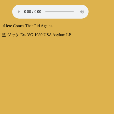
♪Here Comes That Girl Again♪
盤 ジャケ Ex- VG 1980 USA Asylum LP