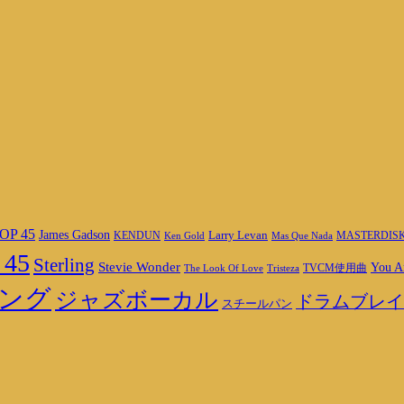
OP 45
James Gadson
Larry Levan
MASTERDIS
KENDUN
Ken Gold
Mas Que Nada
 45
Sterling
Stevie Wonder
You A
TVCM使用曲
The Look Of Love
Tristeza
ング
ジャズボーカル
ドラムブレイ
スチールパン