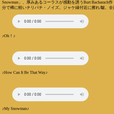
Snowman」、厚みあるコーラスが感動を誘うBurt Bachar
分で稀に軽いチリパチ・ノイズ。ジャケ縁付近に擦れ/皺。
♪Oh！♪
♪How Can It Be That Way♪
♪My Snowman♪