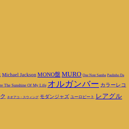
MURO
MONO盤
Michael Jackson
K
One Note Samba
Paulinho Da
オルガンバー
カラーレコ
re The Sunshine Of My Life
レアグル
ク
モダンジャズ
ユーロビート
ネオアコ・スウィング