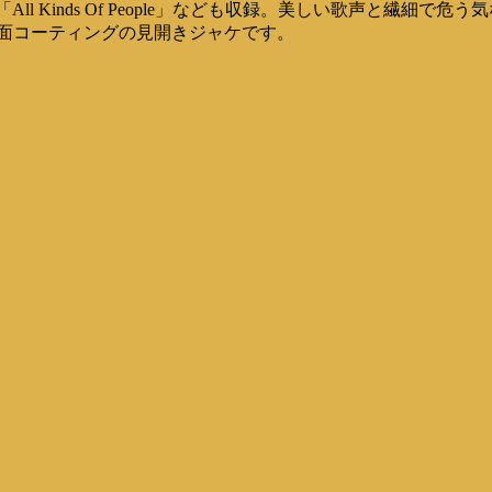
ach作「All Kinds Of People」なども収録。美しい歌声
全面コーティングの見開きジャケです。