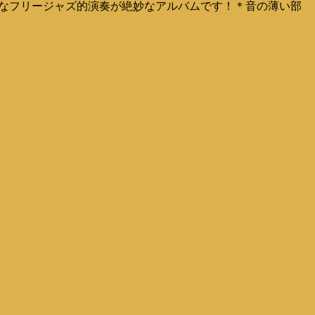
と繊細で危う気なフリージャズ的演奏が絶妙なアルバムです！＊音の薄い部