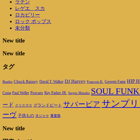
ラテン
レゲエ スカ
ロカビリー
ロック ポップス
未分類
New title
New title
タグ
DJ Harvey
HIP H
Chuck Rainey
Georgie Fame
Beatles
David T. Walker
Francois K.
SOUL FUNK
Porcaro
Ray Parker JR.
Costa
Paul Weller
Sergio Mendes
サンプリ
サバービア
ード
グランドビート
クリスマス
ーヴ
子供もの
重量盤
犬ジャケ
New title