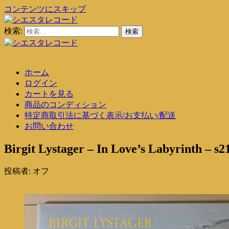
コンテンツにスキップ
検索:
シエスタレコード
中古レコード通販
シエスタレコード
中古レコード通販
ホーム
ログイン
カートを見る
商品のコンディション
特定商取引法に基づく表示/お支払い/配送
お問い合わせ
Birgit Lystager – In Love’s Labyrinth – s2
投稿者:
オフ