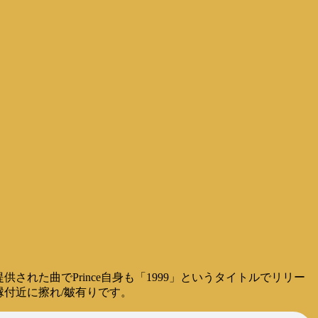
供された曲でPrince自身も「1999」というタイトルでリリー
ジャケ縁付近に擦れ/皺有りです。