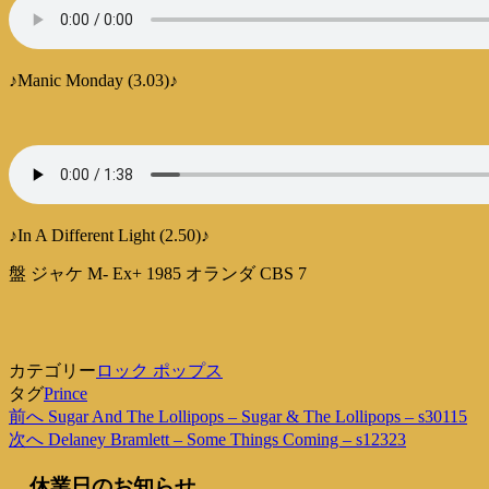
♪Manic Monday (3.03)♪
♪In A Different Light (2.50)♪
盤 ジャケ M- Ex+ 1985 オランダ CBS 7
カテゴリー
ロック ポップス
タグ
Prince
過
前へ
Sugar And The Lollipops – Sugar & The Lollipops – s30115
投
去
次
次へ
Delaney Bramlett – Some Things Coming – s12323
稿
の
の
休業日のお知らせ
投
投