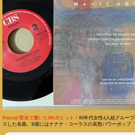
Princeが変名で書いた80s大ヒット！
80年代女性4人組グループ
スした名曲。B面にはナナナ・コーラスの哀愁パワーポップ「In a Dif