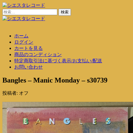
コ
ン
検
シエスタレコード
中古レコード通販
テ
索:
ン
シエスタレコード
中古レコード通販
ツ
ホーム
に
ログイン
ス
カートを見る
キ
商品のコンディション
ッ
特定商取引法に基づく表示/お支払い/配送
プ
お問い合わせ
Bangles – Manic Monday – s30739
投稿者:
オフ