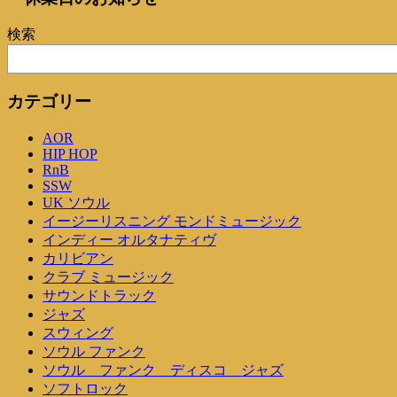
ナ
稿
稿
ビ
検索
ゲ
ー
カテゴリー
シ
AOR
ョ
HIP HOP
ン
RnB
SSW
UK ソウル
イージーリスニング モンドミュージック
インディー オルタナティヴ
カリビアン
クラブ ミュージック
サウンドトラック
ジャズ
スウィング
ソウル ファンク
ソウル ファンク ディスコ ジャズ
ソフトロック