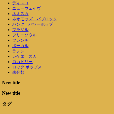
ディスコ
ニューウェイヴ
ネオスカ
ネオモッズ パブロック
パンク パワーポップ
ブラジル
フリーソウル
フレンチ
ボーカル
ラテン
レゲエ スカ
ロカビリー
ロック ポップス
未分類
New title
New title
タグ