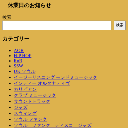
ナ
休業日のお知らせ
稿
稿
ビ
検索
ゲ
検索
ー
シ
カテゴリー
ョ
AOR
ン
HIP HOP
RnB
SSW
UK ソウル
イージーリスニング モンドミュージック
インディー オルタナティヴ
カリビアン
クラブ ミュージック
サウンドトラック
ジャズ
スウィング
ソウル ファンク
ソウル ファンク ディスコ ジャズ