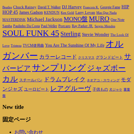
DJ Harvey
HIP
Chuck Rainey
Georgie Fame
Beatles
David T. Walker
Francois K.
HOP 45
James Gadson
Larry Levan
KENDUN
Ken Gold
Mas Que Nada
MURO
MONO盤
Michael Jackson
MASTERDISK
One Note
Porcaro
Ray Parker JR.
Samba
Paulinho Da Costa
Paul Weller
Sergio Mendes
SOUL FUNK 45
Sterling
Stevie Wonder
The Look Of
オル
You Are The Sunshine Of My Life
TVCM使用曲
Love
Tristeza
ガンバー
サ
カラーレコード
グランドビート
クリスマス
サンプリング
ジャズボー
バービア
カル
ドラムブレイク
モダ
スチールパン
ネオアコ・スウィング
レアグルーヴ
ンジャズ
ユーロビート
子供もの
重量
犬ジャケ
盤
New title
固定ページ
お問い合わせ