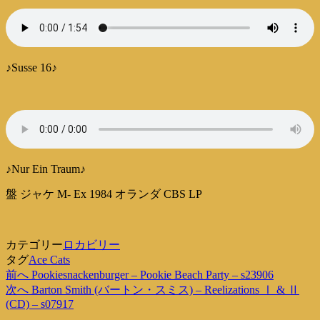
♪Susse 16♪
♪Nur Ein Traum♪
盤 ジャケ M- Ex 1984 オランダ CBS LP
カテゴリー
ロカビリー
タグ
Ace Cats
過
前へ
Pookiesnackenburger – Pookie Beach Party – s23906
投
去
次
次へ
Barton Smith (バートン・スミス) – Reelizations Ⅰ & Ⅱ
稿
の
の
(CD) – s07917
投
投