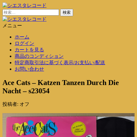
コ
ン
検
シエスタレコード
中古レコード通販
テ
索:
ン
メニュー
シエスタレコード
中古レコード通販
ツ
ホーム
に
ログイン
ス
カートを見る
キ
商品のコンディション
ッ
特定商取引法に基づく表示/お支払い/配送
プ
お問い合わせ
Ace Cats – Katzen Tanzen Durch Die
Nacht – s23054
投稿者:
オフ