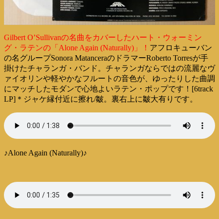
Gilbert O’Sullivanの名曲をカバーしたハート・ウォーミン
グ・ラテンの「Alone Again (Naturally)」！
アフロキューバン
の名グループSonora MatanceraのドラマーRoberto Torresが手
掛けたチャランガ・バンド。チャランガならではの流麗なヴ
ァイオリンや軽やかなフルートの音色が、ゆったりした曲調
にマッチしたモダンで心地よいラテン・ポップです！[6track
LP]＊ジャケ縁付近に擦れ/皺。裏右上に皺大有りです。
♪Alone Again (Naturally)♪