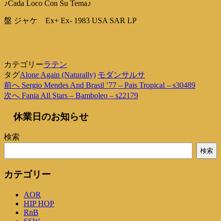
♪Cada Loco Con Su Tema♪
盤 ジャケ Ex+ Ex- 1983 USA SAR LP
カテゴリー
ラテン
タグ
Alone Again (Naturally)
モダンサルサ
過
前へ
Sergio Mendes And Brasil ’77 – Pais Tropical – s30489
投
去
次
次へ
Fania All Stars – Bamboleo – s22179
稿
の
の
休業日のお知らせ
投
投
ナ
稿
稿
ビ
検索
ゲ
検索
ー
カテゴリー
シ
AOR
ョ
HIP HOP
ン
RnB