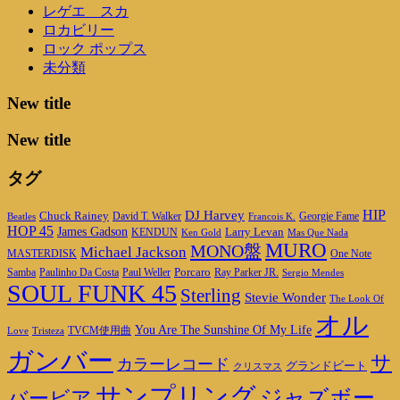
レゲエ スカ
ロカビリー
ロック ポップス
未分類
New title
New title
タグ
DJ Harvey
HIP
Chuck Rainey
Georgie Fame
Beatles
David T. Walker
Francois K.
HOP 45
James Gadson
Larry Levan
KENDUN
Ken Gold
Mas Que Nada
MURO
MONO盤
Michael Jackson
MASTERDISK
One Note
Porcaro
Ray Parker JR.
Samba
Paulinho Da Costa
Paul Weller
Sergio Mendes
SOUL FUNK 45
Sterling
Stevie Wonder
The Look Of
オル
You Are The Sunshine Of My Life
TVCM使用曲
Love
Tristeza
ガンバー
サ
カラーレコード
グランドビート
クリスマス
サンプリング
ジャズボー
バービア