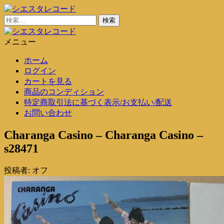
コ
ン
検
シエスタレコード
中古レコード通販
テ
索:
ン
メニュー
シエスタレコード
中古レコード通販
ツ
ホーム
に
ログイン
ス
カートを見る
キ
商品のコンディション
ッ
特定商取引法に基づく表示/お支払い/配送
プ
お問い合わせ
Charanga Casino – Charanga Casino –
s28471
投稿者:
オフ