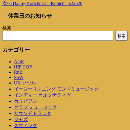
去
次
次へ
Danny Kortchmar – Kootch – s22626
稿
の
の
休業日のお知らせ
投
投
ナ
稿
稿
ビ
検索
ゲ
検索
ー
カテゴリー
シ
AOR
ョ
HIP HOP
ン
RnB
SSW
UK ソウル
イージーリスニング モンドミュージック
インディー オルタナティヴ
カリビアン
クラブ ミュージック
サウンドトラック
ジャズ
スウィング