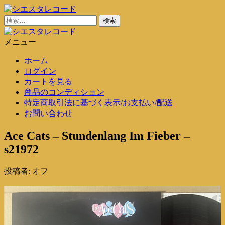
コ
ン
検
シエスタレコード
中古レコード通販
テ
索:
ン
メニュー
シエスタレコード
中古レコード通販
ツ
ホーム
に
ログイン
ス
カートを見る
キ
商品のコンディション
ッ
特定商取引法に基づく表示/お支払い/配送
プ
お問い合わせ
Ace Cats – Stundenlang Im Fieber –
s21972
投稿者:
オフ