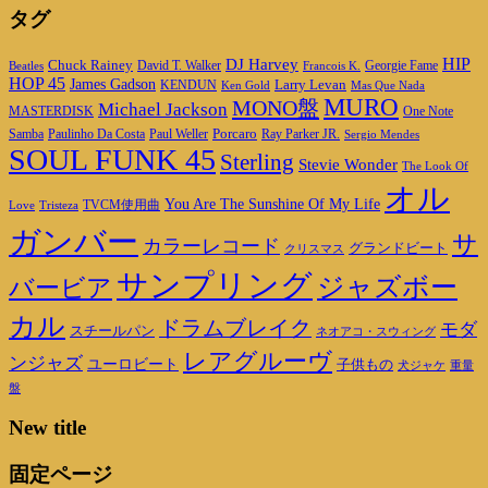
タグ
DJ Harvey
HIP
Chuck Rainey
Georgie Fame
Beatles
David T. Walker
Francois K.
HOP 45
James Gadson
Larry Levan
KENDUN
Ken Gold
Mas Que Nada
MURO
MONO盤
Michael Jackson
MASTERDISK
One Note
Porcaro
Ray Parker JR.
Samba
Paulinho Da Costa
Paul Weller
Sergio Mendes
SOUL FUNK 45
Sterling
Stevie Wonder
The Look Of
オル
You Are The Sunshine Of My Life
TVCM使用曲
Love
Tristeza
ガンバー
サ
カラーレコード
グランドビート
クリスマス
サンプリング
ジャズボー
バービア
カル
ドラムブレイク
モダ
スチールパン
ネオアコ・スウィング
レアグルーヴ
ンジャズ
ユーロビート
子供もの
重量
犬ジャケ
盤
New title
固定ページ