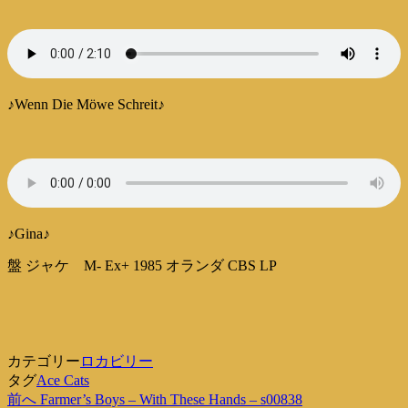
♪Wenn Die Möwe Schreit♪
♪Gina♪
盤 ジャケ M- Ex+ 1985 オランダ CBS LP
カテゴリー
ロカビリー
タグ
Ace Cats
過
前へ
Farmer’s Boys – With These Hands – s00838
投