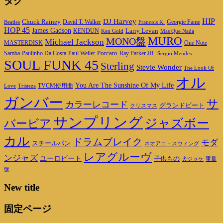
タグ
DJ Harvey
HIP
Chuck Rainey
Georgie Fame
Beatles
David T. Walker
Francois K.
HOP 45
James Gadson
Larry Levan
KENDUN
Ken Gold
Mas Que Nada
MURO
MONO盤
Michael Jackson
MASTERDISK
One Note
Porcaro
Ray Parker JR.
Samba
Paulinho Da Costa
Paul Weller
Sergio Mendes
SOUL FUNK 45
Sterling
Stevie Wonder
The Look Of
オル
You Are The Sunshine Of My Life
TVCM使用曲
Love
Tristeza
ガンバー
サ
カラーレコード
グランドビート
クリスマス
サンプリング
ジャズボー
バービア
カル
ドラムブレイク
モダ
スチールパン
ネオアコ・スウィング
レアグルーヴ
ンジャズ
ユーロビート
子供もの
重量
犬ジャケ
盤
New title
固定ページ