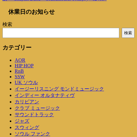
稿
の
の
休業日のお知らせ
投
投
ナ
稿
稿
ビ
検索
ゲ
検索
ー
カテゴリー
シ
AOR
ョ
HIP HOP
ン
RnB
SSW
UK ソウル
イージーリスニング モンドミュージック
インディー オルタナティヴ
カリビアン
クラブ ミュージック
サウンドトラック
ジャズ
スウィング
ソウル ファンク