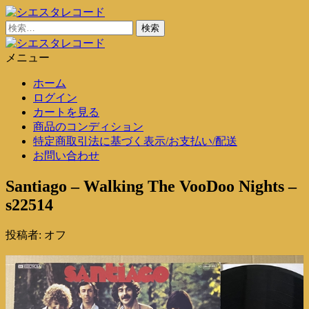
コ
ン
検
シエスタレコード
中古レコード通販
テ
索:
ン
メニュー
シエスタレコード
中古レコード通販
ツ
ホーム
に
ログイン
ス
カートを見る
キ
商品のコンディション
ッ
特定商取引法に基づく表示/お支払い/配送
プ
お問い合わせ
Santiago – Walking The VooDoo Nights –
s22514
投稿者:
オフ