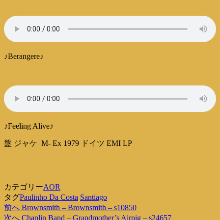
♪Berangere♪
♪Feeling Alive♪
盤 ジャケ M- Ex 1979 ドイツ EMI LP
カテゴリー
AOR
タグ
Paulinho Da Costa
Santiago
過
前へ
Brownsmith – Brownsmith – s10850
投
去
次
次へ
Chaplin Band – Grandmother’s Airpig – s24657