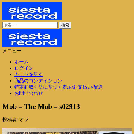
コ
ン
テ
ン
検
シエスタレコード
中古レコード通販
ツ
索:
に
ス
キ
メニュー
ッ
シエスタレコード
中古レコード通販
プ
ホーム
ログイン
カートを見る
商品のコンディション
特定商取引法に基づく表示/お支払い/配送
お問い合わせ
Mob – The Mob – s02913
投稿者:
オフ