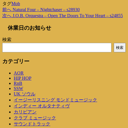
タグ
Mob
過
前へ
Natural Four – Nightchaser – s28930
投
去
次
次へ
J.O.B. Orquestra – Open The Doors To Your Heart – s24855
稿
の
の
休業日のお知らせ
投
投
ナ
稿
稿
ビ
検索
ゲ
検索
ー
カテゴリー
シ
AOR
ョ
HIP HOP
ン
RnB
SSW
UK ソウル
イージーリスニング モンドミュージック
インディー オルタナティヴ
カリビアン
クラブ ミュージック
サウンドトラック