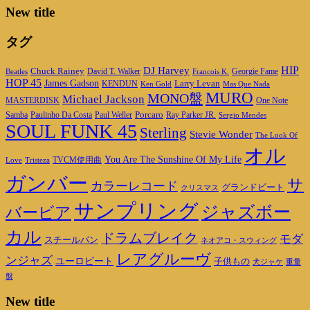
New title
タグ
DJ Harvey
HIP
Chuck Rainey
Georgie Fame
Beatles
David T. Walker
Francois K.
HOP 45
James Gadson
Larry Levan
KENDUN
Ken Gold
Mas Que Nada
MURO
MONO盤
Michael Jackson
MASTERDISK
One Note
Porcaro
Ray Parker JR.
Samba
Paulinho Da Costa
Paul Weller
Sergio Mendes
SOUL FUNK 45
Sterling
Stevie Wonder
The Look Of
オル
You Are The Sunshine Of My Life
TVCM使用曲
Love
Tristeza
ガンバー
サ
カラーレコード
グランドビート
クリスマス
サンプリング
ジャズボー
バービア
カル
ドラムブレイク
モダ
スチールパン
ネオアコ・スウィング
レアグルーヴ
ンジャズ
ユーロビート
子供もの
重量
犬ジャケ
盤
New title