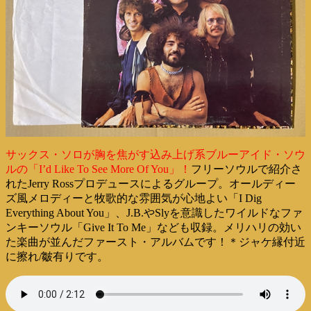
サックス・ソロが胸を焦がす込み上げ系ブルーアイド・ソウ
ルの「I’d Like To See More Of You」！
フリーソウルで紹介さ
れたJerry Rossプロデュースによるグループ。オールディー
ズ風メロディーと牧歌的な雰囲気が心地よい「I Dig
Everything About You」、J.B.やSlyを意識したワイルドなファ
ンキーソウル「Give It To Me」なども収録。メリハリの効い
た楽曲が並んだファースト・アルバムです！＊ジャケ縁付近
に擦れ/皺有りです。