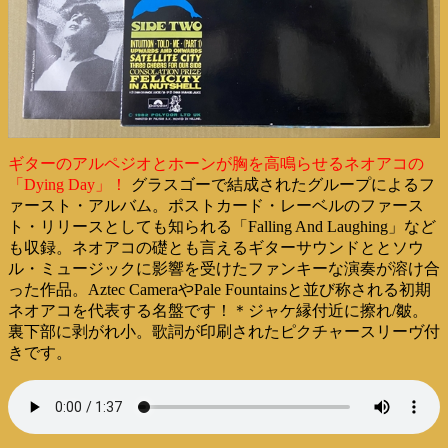
ギターのアルペジオとホーンが胸を高鳴らせるネオアコの
「Dying Day」！
グラスゴーで結成されたグループによるフ
ァースト・アルバム。ポストカード・レーベルのファース
ト・リリースとしても知られる「Falling And Laughing」など
も収録。ネオアコの礎とも言えるギターサウンドととソウ
ル・ミュージックに影響を受けたファンキーな演奏が溶け合
った作品。Aztec CameraやPale Fountainsと並び称される初期
ネオアコを代表する名盤です！＊ジャケ縁付近に擦れ/皺。
裏下部に剥がれ小。歌詞が印刷されたピクチャースリーヴ付
きです。