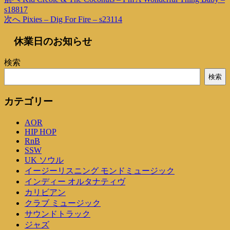
投
去
s18817
稿
次
次へ
Pixies – Dig For Fire – s23114
の
の
投
ナ
休業日のお知らせ
投
稿
ビ
稿
検索
ゲ
検索
ー
シ
カテゴリー
ョ
AOR
ン
HIP HOP
RnB
SSW
UK ソウル
イージーリスニング モンドミュージック
インディー オルタナティヴ
カリビアン
クラブ ミュージック
サウンドトラック
ジャズ