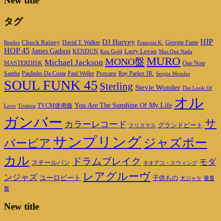
New title
タグ
DJ Harvey
HIP
Chuck Rainey
Georgie Fame
Beatles
David T. Walker
Francois K.
HOP 45
James Gadson
Larry Levan
KENDUN
Ken Gold
Mas Que Nada
MURO
MONO盤
Michael Jackson
MASTERDISK
One Note
Porcaro
Ray Parker JR.
Samba
Paulinho Da Costa
Paul Weller
Sergio Mendes
SOUL FUNK 45
Sterling
Stevie Wonder
The Look Of
オル
You Are The Sunshine Of My Life
TVCM使用曲
Love
Tristeza
ガンバー
サ
カラーレコード
グランドビート
クリスマス
サンプリング
ジャズボー
バービア
カル
ドラムブレイク
モダ
スチールパン
ネオアコ・スウィング
レアグルーヴ
ンジャズ
ユーロビート
子供もの
重量
犬ジャケ
盤
New title