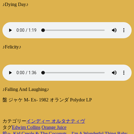
♪Dying Day♪
♪Felicity♪
♪Falling And Laughing♪
盤 ジャケ M- Ex- 1982 オランダ Polydor LP
カテゴリー
インディー オルタナティヴ
タグ
Edwim Collins
Orange Juice
過
前へ
Kid Creole & The Coconuts – I’m A Wonderful Thing Baby –