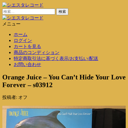
コ
ン
検
シエスタレコード
中古レコード通販
テ
索:
ン
メニュー
シエスタレコード
中古レコード通販
ツ
ホーム
に
ログイン
ス
カートを見る
キ
商品のコンディション
ッ
特定商取引法に基づく表示/お支払い/配送
プ
お問い合わせ
Orange Juice – You Can’t Hide Your Love
Forever – s03912
投稿者:
オフ