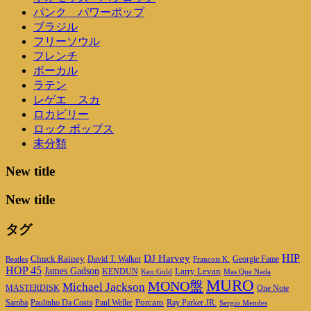
パンク パワーポップ
ブラジル
フリーソウル
フレンチ
ボーカル
ラテン
レゲエ スカ
ロカビリー
ロック ポップス
未分類
New title
New title
タグ
DJ Harvey
HIP
Chuck Rainey
Georgie Fame
Beatles
David T. Walker
Francois K.
HOP 45
James Gadson
Larry Levan
KENDUN
Ken Gold
Mas Que Nada
MURO
MONO盤
Michael Jackson
MASTERDISK
One Note
Porcaro
Ray Parker JR.
Samba
Paulinho Da Costa
Paul Weller
Sergio Mendes