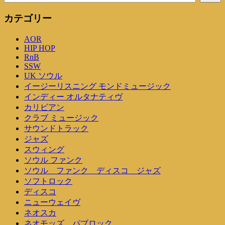
ー
カテゴリー
シ
AOR
ョ
HIP HOP
ン
RnB
SSW
UK ソウル
イージーリスニング モンドミュージック
インディー オルタナティヴ
カリビアン
クラブ ミュージック
サウンドトラック
ジャズ
スウィング
ソウル ファンク
ソウル ファンク ディスコ ジャズ
ソフトロック
ディスコ
ニューウェイヴ
ネオスカ
ネオモッズ パブロック