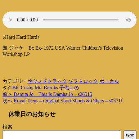
♪Hard Hard Hard♪
盤 ジャケ Ex Ex- 1972 USA Warner Children’s Television
Workshop LP
カテゴリー
サウンドトラック
ソフトロック
ボーカル
タグ
Bill Cosby
Mel Brooks
子供もの
過
前へ
Damita Jo – This Is Damita Jo – s26515
投
去
次
次へ
Royal Teens – Original Short Shorts & Others – s03711
稿
の
の
休業日のお知らせ
投
投
ナ
稿
稿
ビ
検索
ゲ
検索