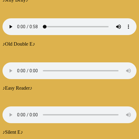
♪Old Double E♪
♪Easy Reader♪
♪Silent E♪