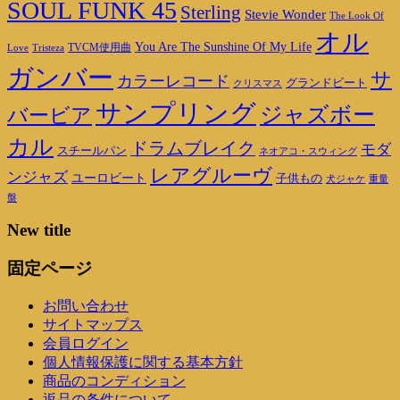
SOUL FUNK 45
Sterling
Stevie Wonder
The Look Of
オル
You Are The Sunshine Of My Life
TVCM使用曲
Love
Tristeza
ガンバー
サ
カラーレコード
グランドビート
クリスマス
サンプリング
ジャズボー
バービア
カル
ドラムブレイク
モダ
スチールパン
ネオアコ・スウィング
レアグルーヴ
ンジャズ
ユーロビート
子供もの
重量
犬ジャケ
盤
New title
固定ページ
お問い合わせ
サイトマップス
会員ログイン
個人情報保護に関する基本方針
商品のコンディション
返品の条件について