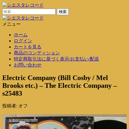
コ
ン
検
シエスタレコード
中古レコード通販
テ
索:
ン
メニュー
シエスタレコード
中古レコード通販
ツ
ホーム
に
ログイン
ス
カートを見る
キ
商品のコンディション
ッ
特定商取引法に基づく表示/お支払い/配送
プ
お問い合わせ
Electric Company (Bill Cosby / Mel
Brooks etc.) – The Electric Company –
s25483
投稿者:
オフ