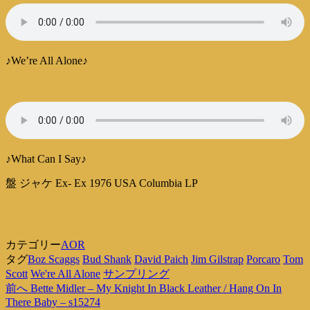
♪We’re All Alone♪
♪What Can I Say♪
盤 ジャケ Ex- Ex 1976 USA Columbia LP
カテゴリー
AOR
タグ
Boz Scaggs
Bud Shank
David Paich
Jim Gilstrap
Porcaro
Tom
Scott
We're All Alone
サンプリング
過
前へ
Bette Midler – My Knight In Black Leather / Hang On In
投
去
There Baby – s15274