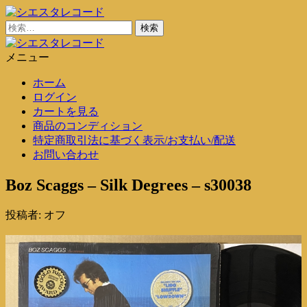
コ
ン
検
シエスタレコード
中古レコード通販
テ
索:
ン
メニュー
シエスタレコード
中古レコード通販
ツ
ホーム
に
ログイン
ス
カートを見る
キ
商品のコンディション
ッ
特定商取引法に基づく表示/お支払い/配送
プ
お問い合わせ
Boz Scaggs – Silk Degrees – s30038
投稿者:
オフ