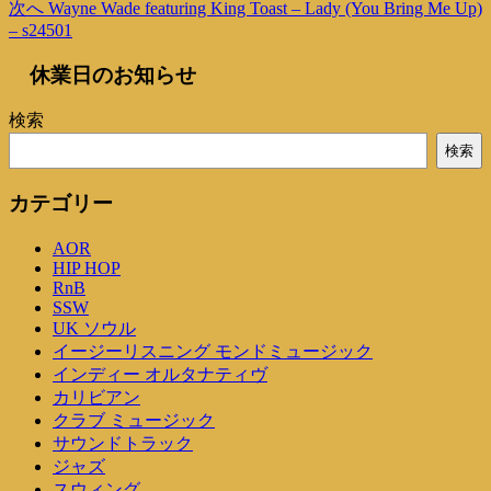
稿
次
次へ
Wayne Wade featuring King Toast – Lady (You Bring Me Up)
の
の
– s24501
投
ナ
投
稿
ビ
休業日のお知らせ
稿
ゲ
検索
ー
検索
シ
カテゴリー
ョ
ン
AOR
HIP HOP
RnB
SSW
UK ソウル
イージーリスニング モンドミュージック
インディー オルタナティヴ
カリビアン
クラブ ミュージック
サウンドトラック
ジャズ
スウィング