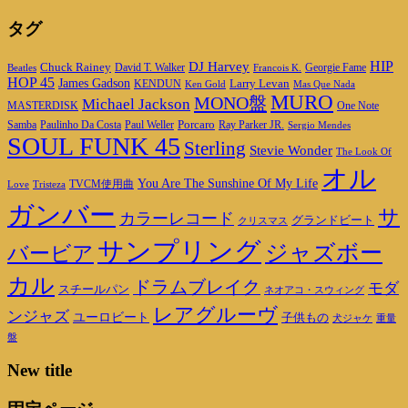
タグ
DJ Harvey
HIP
Chuck Rainey
Georgie Fame
Beatles
David T. Walker
Francois K.
HOP 45
James Gadson
Larry Levan
KENDUN
Ken Gold
Mas Que Nada
MURO
MONO盤
Michael Jackson
MASTERDISK
One Note
Porcaro
Ray Parker JR.
Samba
Paulinho Da Costa
Paul Weller
Sergio Mendes
SOUL FUNK 45
Sterling
Stevie Wonder
The Look Of
オル
You Are The Sunshine Of My Life
TVCM使用曲
Love
Tristeza
ガンバー
サ
カラーレコード
グランドビート
クリスマス
サンプリング
ジャズボー
バービア
カル
ドラムブレイク
モダ
スチールパン
ネオアコ・スウィング
レアグルーヴ
ンジャズ
ユーロビート
子供もの
重量
犬ジャケ
盤
New title