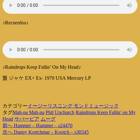
♪Recuerdos♪
♪Raindrops Keep Fallin’ On My Head♪
盤 ジャケ EX+ Ex- 1970 USA Mercury LP
カテゴリー
イージーリスニング モンドミュージック
タグ
Mah-na Mah-na
Phil Upchurch
Raindrops Keep Fallin' on My
Head
サバービア
ムーグ
過
前へ
Hammer – Hammer – s24470
投
去
次
次へ
Danny Kortchmar – Kootch – s30345
稿
の
の