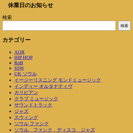
休業日のお知らせ
投
投
ナ
稿
稿
ビ
検索
ゲ
検索
ー
カテゴリー
シ
AOR
ョ
HIP HOP
ン
RnB
SSW
UK ソウル
イージーリスニング モンドミュージック
インディー オルタナティヴ
カリビアン
クラブ ミュージック
サウンドトラック
ジャズ
スウィング
ソウル ファンク
ソウル ファンク ディスコ ジャズ