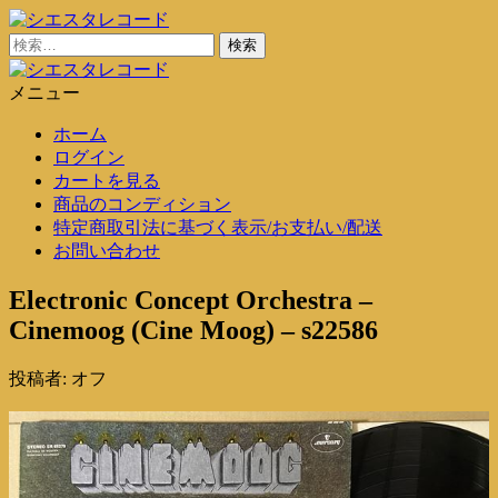
コ
ン
検
シエスタレコード
中古レコード通販
テ
索:
ン
メニュー
シエスタレコード
中古レコード通販
ツ
ホーム
に
ログイン
ス
カートを見る
キ
商品のコンディション
ッ
特定商取引法に基づく表示/お支払い/配送
プ
お問い合わせ
Electronic Concept Orchestra –
Cinemoog (Cine Moog) – s22586
投稿者:
オフ