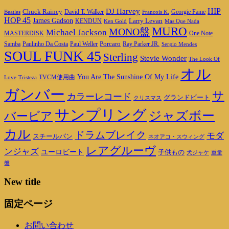
DJ Harvey
HIP
Chuck Rainey
Georgie Fame
Beatles
David T. Walker
Francois K.
HOP 45
James Gadson
Larry Levan
KENDUN
Ken Gold
Mas Que Nada
MURO
MONO盤
Michael Jackson
MASTERDISK
One Note
Porcaro
Ray Parker JR.
Samba
Paulinho Da Costa
Paul Weller
Sergio Mendes
SOUL FUNK 45
Sterling
Stevie Wonder
The Look Of
オル
You Are The Sunshine Of My Life
TVCM使用曲
Love
Tristeza
ガンバー
サ
カラーレコード
グランドビート
クリスマス
サンプリング
ジャズボー
バービア
カル
ドラムブレイク
モダ
スチールパン
ネオアコ・スウィング
レアグルーヴ
ンジャズ
ユーロビート
子供もの
重量
犬ジャケ
盤
New title
固定ページ
お問い合わせ