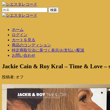
コ
ン
検
シエスタレコード
中古レコード通販
テ
索:
ン
シエスタレコード
中古レコード通販
ツ
ホーム
に
ログイン
ス
カートを見る
キ
商品のコンディション
ッ
特定商取引法に基づく表示/お支払い/配送
プ
お問い合わせ
Jackie Cain & Roy Kral – Time & Love – 
投稿者:
オフ