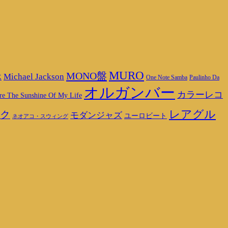
MURO
MONO盤
Michael Jackson
K
One Note Samba
Paulinho Da
オルガンバー
カラーレコ
re The Sunshine Of My Life
レアグル
ク
モダンジャズ
ユーロビート
ネオアコ・スウィング