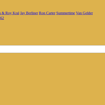
n & Roy Kral
Jay Berliner
Ron Carter
Summertime
Van Gelder
362