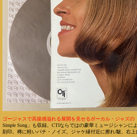
ゴージャスで高揚感溢れる展開を見せるボーカル・ジャズの「Day
Simple Song」も収録。CTIならではの豪華ミュージシャン
刻印。稀に軽いパチ・ノイズ。ジャケ縁付近に擦れ/皺。右