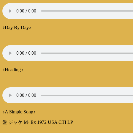
♪Day By Day♪
♪Heading♪
♪A Simple Song♪
盤 ジャケ M- Ex 1972 USA CTI LP