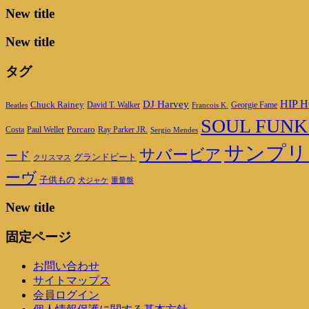
New title
New title
タグ
DJ Harvey
HIP H
Chuck Rainey
Georgie Fame
Beatles
David T. Walker
Francois K.
SOUL FUNK
Porcaro
Ray Parker JR.
Costa
Paul Weller
Sergio Mendes
サンプリ
サバービア
ード
グランドビート
クリスマス
ーヴ
子供もの
重量盤
犬ジャケ
New title
固定ページ
お問い合わせ
サイトマップス
会員ログイン