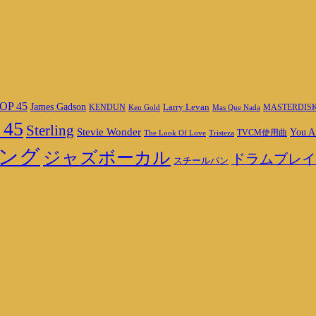
OP 45
James Gadson
Larry Levan
MASTERDIS
KENDUN
Ken Gold
Mas Que Nada
 45
Sterling
Stevie Wonder
You A
TVCM使用曲
The Look Of Love
Tristeza
ング
ジャズボーカル
ドラムブレイ
スチールパン