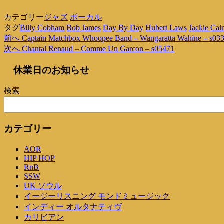
カテゴリー
ジャズ
ボーカル
タグ
Billy Cobham
Bob James
Day By Day
Hubert Laws
Jackie Cai
過
前へ
Captain Matchbox Whoopee Band – Wangaratta Wahine – s03
投
去
次
次へ
Chantal Renaud – Comme Un Garcon – s05471
稿
の
の
休業日のお知らせ
投
投
ナ
稿
稿
ビ
検索
ゲ
ー
カテゴリー
シ
AOR
ョ
HIP HOP
ン
RnB
SSW
UK ソウル
イージーリスニング モンドミュージック
インディー オルタナティヴ
カリビアン