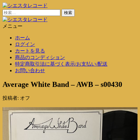
コ
ン
検
シエスタレコード
中古レコード通販
テ
索:
ン
メニュー
シエスタレコード
中古レコード通販
ツ
ホーム
に
ログイン
ス
カートを見る
キ
商品のコンディション
ッ
特定商取引法に基づく表示/お支払い/配送
プ
お問い合わせ
Average White Band – AWB – s00430
投稿者:
オフ