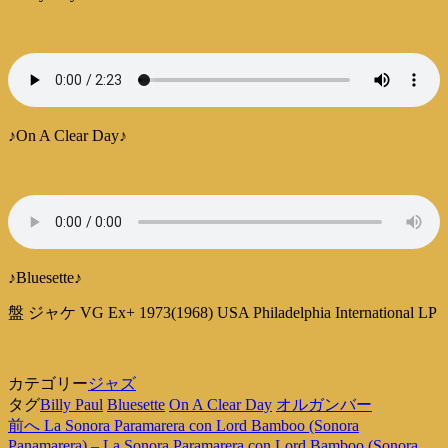
♪On A Clear Day♪
♪Bluesette♪
盤 ジャケ VG Ex+ 1973(1968) USA Philadelphia International LP
カテゴリー
ジャズ
タグ
Billy Paul
Bluesette
On A Clear Day
オルガンバー
過
前へ
La Sonora Paramarera con Lord Bamboo (Sonora
投
去
Panamarera) – La Sonora Paramarera con Lord Bamboo (Sonora