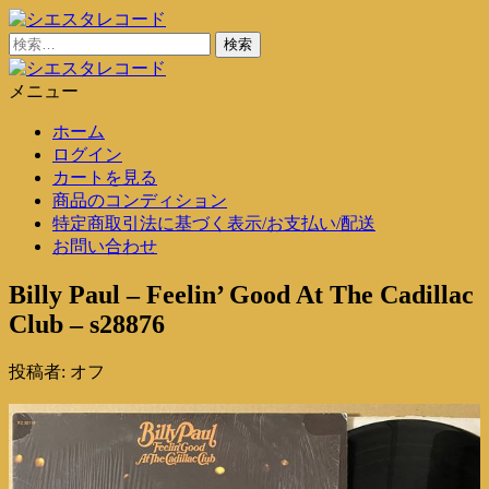
コ
ン
検
シエスタレコード
中古レコード通販
テ
索:
ン
メニュー
シエスタレコード
中古レコード通販
ツ
ホーム
に
ログイン
ス
カートを見る
キ
商品のコンディション
ッ
特定商取引法に基づく表示/お支払い/配送
プ
お問い合わせ
Billy Paul – Feelin’ Good At The Cadillac
Club – s28876
投稿者:
オフ