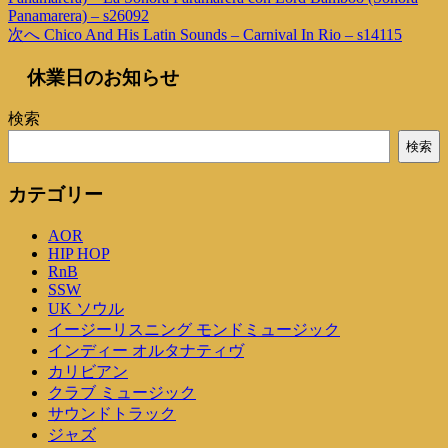
稿
Panamarera) – s26092
の
次
次へ
Chico And His Latin Sounds – Carnival In Rio – s14115
投
ナ
の
稿
ビ
休業日のお知らせ
投
稿
ゲ
検索
ー
検索
シ
カテゴリー
ョ
ン
AOR
HIP HOP
RnB
SSW
UK ソウル
イージーリスニング モンドミュージック
インディー オルタナティヴ
カリビアン
クラブ ミュージック
サウンドトラック
ジャズ