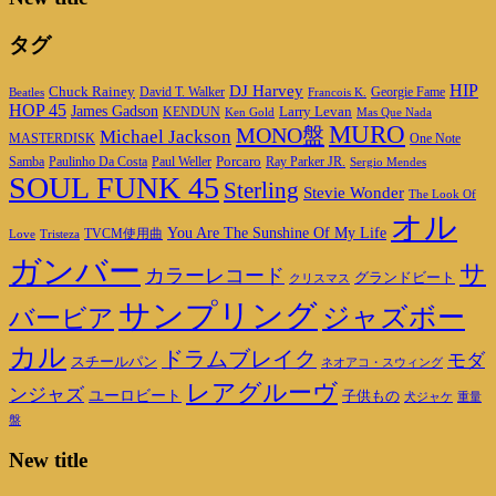
タグ
DJ Harvey
HIP
Chuck Rainey
Georgie Fame
Beatles
David T. Walker
Francois K.
HOP 45
James Gadson
Larry Levan
KENDUN
Ken Gold
Mas Que Nada
MURO
MONO盤
Michael Jackson
MASTERDISK
One Note
Porcaro
Ray Parker JR.
Samba
Paulinho Da Costa
Paul Weller
Sergio Mendes
SOUL FUNK 45
Sterling
Stevie Wonder
The Look Of
オル
You Are The Sunshine Of My Life
TVCM使用曲
Love
Tristeza
ガンバー
サ
カラーレコード
グランドビート
クリスマス
サンプリング
ジャズボー
バービア
カル
ドラムブレイク
モダ
スチールパン
ネオアコ・スウィング
レアグルーヴ
ンジャズ
ユーロビート
子供もの
重量
犬ジャケ
盤
New title