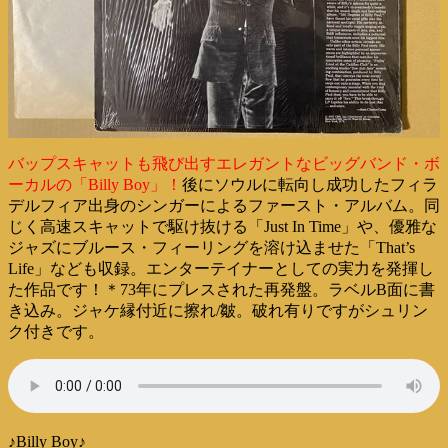
バップスキャットも飛び出すエレガントなビッグバンド・ボ
ーカルの「Billy Boy」！
後にソウルに転向し成功したフィラ
デルフィア出身のシンガーによるファースト・アルバム。同
じく高速スキャットで駆け抜ける「Just In Time」や、優雅な
ジャズにブルース・フィーリングを溶け込ませた「That’s
Life」なども収録。エンターテイナーとしての実力を発揮し
た作品です！＊73年にプレスされた再発盤。ラベルB面に書
き込み。ジャケ縁付近に擦れ/皺。破れ有りですがシュリン
ク付きです。
♪Billy Boy♪