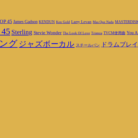
OP 45
James Gadson
Larry Levan
MASTERDIS
KENDUN
Ken Gold
Mas Que Nada
 45
Sterling
Stevie Wonder
You A
TVCM使用曲
The Look Of Love
Tristeza
ング
ジャズボーカル
ドラムブレイ
スチールパン