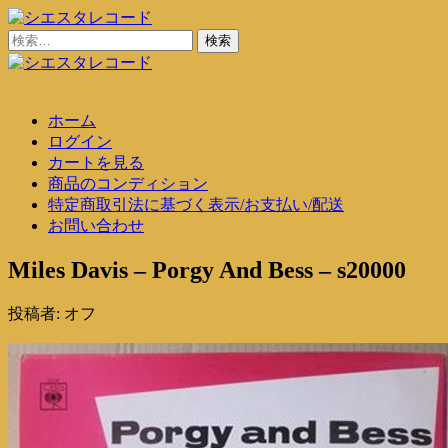
コ
ン
検
シエスタレコード
中古レコード通販
テ
索:
ン
シエスタレコード
中古レコード通販
ツ
ホーム
に
ログイン
ス
カートを見る
キ
商品のコンディション
ッ
特定商取引法に基づく表示/お支払い/配送
プ
お問い合わせ
Miles Davis – Porgy And Bess – s20000
投稿者:
オフ