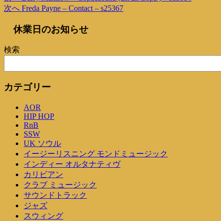
投
去
次
次へ
Freda Payne – Contact – s25367
稿
の
の
休業日のお知らせ
投
投
ナ
稿
稿
ビ
検索
ゲ
ー
カテゴリー
シ
AOR
ョ
HIP HOP
ン
RnB
SSW
UK ソウル
イージーリスニング モンドミュージック
インディー オルタナティヴ
カリビアン
クラブ ミュージック
サウンドトラック
ジャズ
スウィング