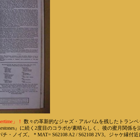
time」！
数々の革新的なジャズ・アルバムを残したトランペット奏者
lestones』に続く2度目のコラボが素晴らしく、後の蜜月関係を決
ズ。＊MAT= S62108 A2 / S62108 2V3。ジャ