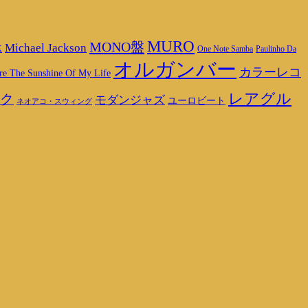
MURO
MONO盤
Michael Jackson
K
One Note Samba
Paulinho Da
オルガンバー
カラーレコ
re The Sunshine Of My Life
レアグル
ク
モダンジャズ
ユーロビート
ネオアコ・スウィング