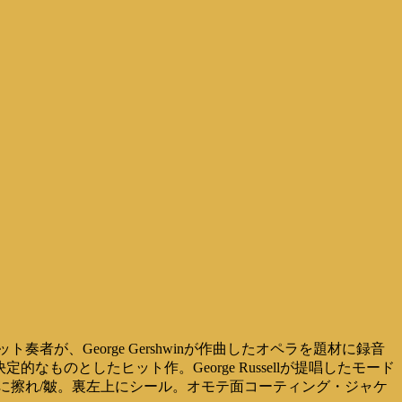
が、George Gershwinが作曲したオペラを題材に録音
定的なものとしたヒット作。George Russellが提唱したモード
ケ縁付近に擦れ/皺。裏左上にシール。オモテ面コーティング・ジャケ