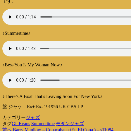
です。
♪Summertime♪
♪Bess You Is My Woman Now♪
♪There’s A Boat That’s Leaving Soon For New York♪
盤 ジャケ Ex+ Ex- 191956 UK CBS LP
カテゴリー
ジャズ
タグ
Gil Evans
Summertime
モダンジャズ
過
前へ
Barry Manilow – Copacabana (En El Copa ) – s11084