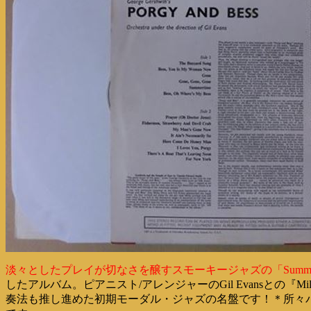
淡々としたプレイが切なさを醸すスモーキージャズの「Summer
したアルバム。ピアニスト/アレンジャーのGil Evansとの『Mi
奏法も推し進めた初期モーダル・ジャズの名盤です！＊所々パチ・ノイ