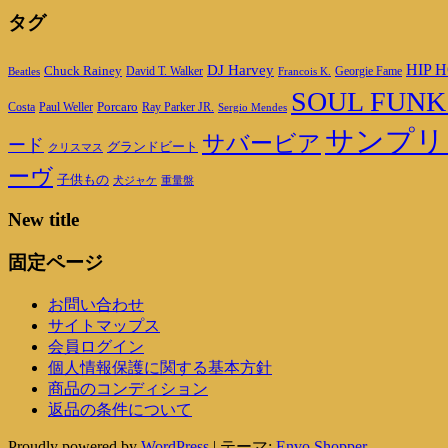
タグ
DJ Harvey
HIP H
Chuck Rainey
Georgie Fame
Beatles
David T. Walker
Francois K.
SOUL FUNK
Porcaro
Ray Parker JR.
Costa
Paul Weller
Sergio Mendes
サンプリ
サバービア
ード
グランドビート
クリスマス
ーヴ
子供もの
重量盤
犬ジャケ
New title
固定ページ
お問い合わせ
サイトマップス
会員ログイン
個人情報保護に関する基本方針
商品のコンディション
返品の条件について
Proudly powered by
WordPress
|
テーマ:
Envo Shopper