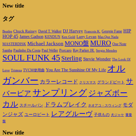
New title
タグ
DJ Harvey
HIP
Chuck Rainey
Georgie Fame
Beatles
David T. Walker
Francois K.
HOP 45
James Gadson
Larry Levan
KENDUN
Ken Gold
Mas Que Nada
MURO
MONO盤
Michael Jackson
MASTERDISK
One Note
Porcaro
Ray Parker JR.
Samba
Paulinho Da Costa
Paul Weller
Sergio Mendes
SOUL FUNK 45
Sterling
Stevie Wonder
The Look Of
オル
You Are The Sunshine Of My Life
TVCM使用曲
Love
Tristeza
ガンバー
サ
カラーレコード
グランドビート
クリスマス
サンプリング
ジャズボー
バービア
カル
ドラムブレイク
モダ
スチールパン
ネオアコ・スウィング
レアグルーヴ
ンジャズ
ユーロビート
子供もの
重量
犬ジャケ
盤
New title