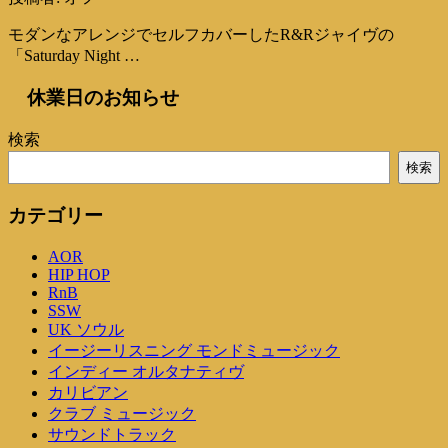
モダンなアレンジでセルフカバーしたR&Rジャイヴの
「Saturday Night …
休業日のお知らせ
検索
検索
カテゴリー
AOR
HIP HOP
RnB
SSW
UK ソウル
イージーリスニング モンドミュージック
インディー オルタナティヴ
カリビアン
クラブ ミュージック
サウンドトラック