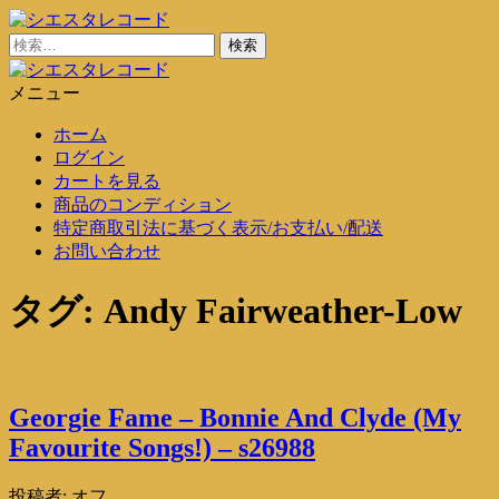
コ
ン
検
シエスタレコード
中古レコード通販
テ
索:
ン
メニュー
シエスタレコード
中古レコード通販
ツ
ホーム
に
ログイン
ス
カートを見る
キ
商品のコンディション
ッ
特定商取引法に基づく表示/お支払い/配送
プ
お問い合わせ
タグ:
Andy Fairweather-Low
Georgie Fame – Bonnie And Clyde (My
Favourite Songs!) – s26988
投稿者:
オフ