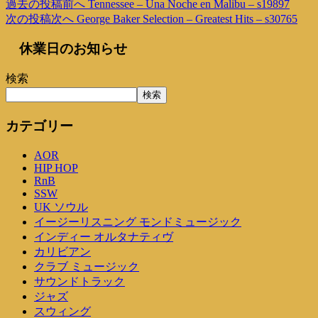
過去の投稿
前へ
Tennessee – Una Noche en Malibu – s19897
次の投稿
次へ
George Baker Selection – Greatest Hits – s30765
休業日のお知らせ
検索
検索
カテゴリー
AOR
HIP HOP
RnB
SSW
UK ソウル
イージーリスニング モンドミュージック
インディー オルタナティヴ
カリビアン
クラブ ミュージック
サウンドトラック
ジャズ
スウィング