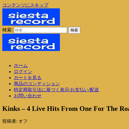
コンテンツにスキップ
検索:
シエスタレコード
中古レコード通販
シエスタレコード
中古レコード通販
ホーム
ログイン
カートを見る
商品のコンディション
特定商取引法に基づく表示/お支払い/配送
お問い合わせ
Kinks – 4 Live Hits From One For The Ro
投稿者:
オフ