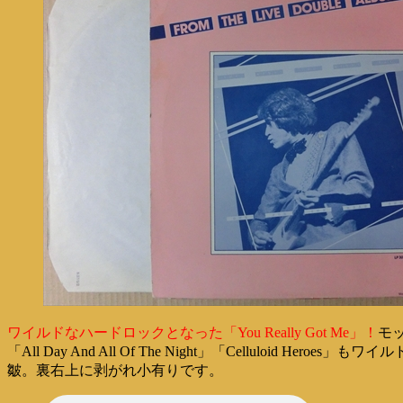
ワイルドなハードロックとなった「You Really Got Me」！
モッ
「All Day And All Of The Night」「Celluloi
皺。裏右上に剥がれ小有りです。