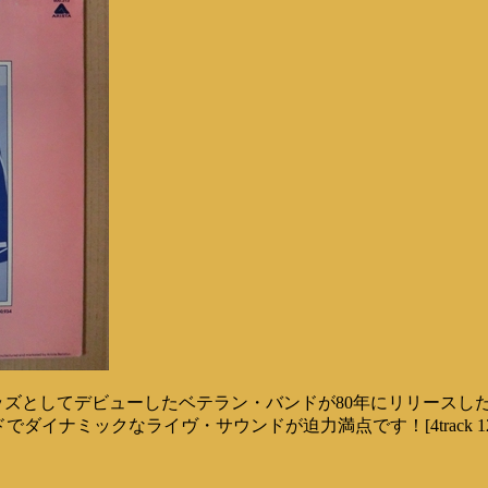
ズとしてデビューしたベテラン・バンドが80年にリリースしたライヴ盤『O
d Heroes」もワイルドでダイナミックなライヴ・サウンドが迫力満点です！[4