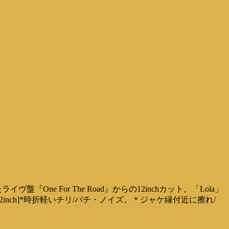
ne For The Road』からの12inchカット。「Lola」
track 12inch]*時折軽いチリ/パチ・ノイズ。＊ジャケ縁付近に擦れ/