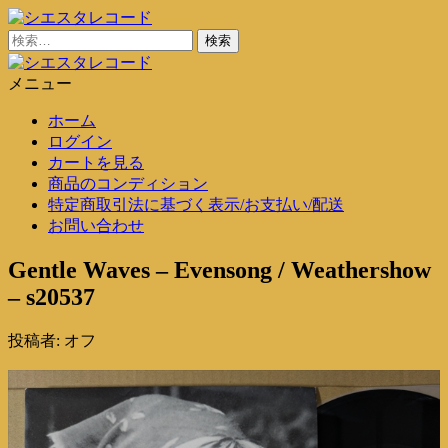
コ
ン
検
シエスタレコード
中古レコード通販
テ
索:
ン
メニュー
シエスタレコード
中古レコード通販
ツ
ホーム
に
ログイン
ス
カートを見る
キ
商品のコンディション
ッ
特定商取引法に基づく表示/お支払い/配送
プ
お問い合わせ
Gentle Waves – Evensong / Weathershow
– s20537
投稿者:
オフ